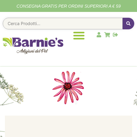
CONSEGNA GRATIS PER ORDINI SUPERIORI A € 59