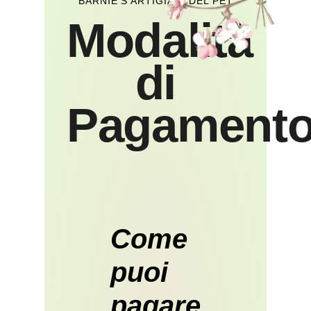
BARNIE'S ARTIGIANI DEL PET
Modalità
di
Pagament
Come
puoi
pagare