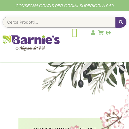
CONSEGNA GRATIS PER ORDINI SUPERIORI A € 59