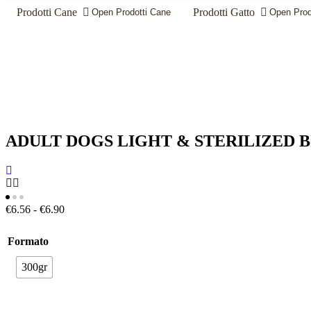
Prodotti Cane
Prodotti Gatto
Open Prodotti Cane
Open Prod
ADULT DOGS LIGHT & STERILIZED B
Fascia
€
6.56
-
€
6.90
di
prezzo:
Formato
da
€6.56
300gr
a
€6.90