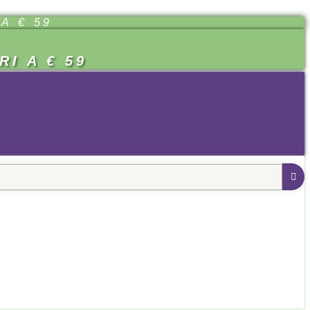
A € 59
I A € 59