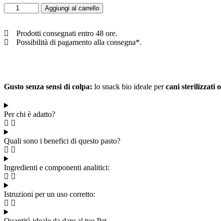
ADULT
Aggiungi al carrello
DOGS
LIGHT
&
Prodotti consegnati entro 48 ore.
STERILIZED
Possibilità di pagamento alla consegna*.
BISCOTTI
BIOLOGICI
ALL
BREEDS
quantità
Gusto senza sensi di colpa:
lo snack bio ideale per
cani sterilizzati o
Per chi è adatto?
Quali sono i benefici di questo pasto?
Ingredienti e componenti analitici:
Istruzioni per un uso corretto:
Quantità ideale da dare al tuo Pet